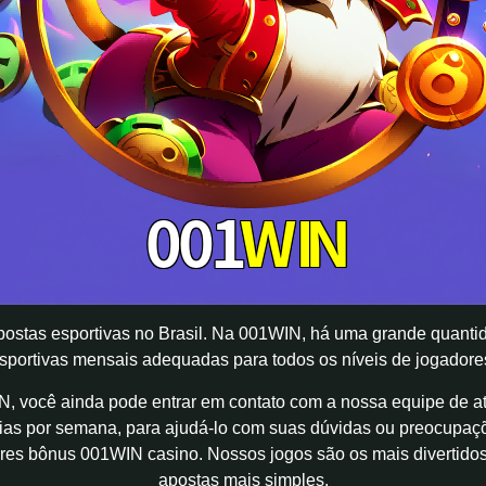
apostas esportivas no Brasil. Na 001WIN, há uma grande quant
sportivas mensais adequadas para todos os níveis de jogadore
N, você ainda pode entrar em contato com a nossa equipe de a
 dias por semana, para ajudá-lo com suas dúvidas ou preocupaçõ
 bônus 001WIN casino. Nossos jogos são os mais divertidos e
apostas mais simples.