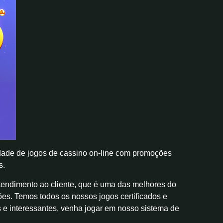
idade de jogos de cassino on-line com promoções
s.
tendimento ao cliente, que é uma das melhores do
es. Temos todos os nossos jogos certificados e
 interessantes, venha jogar em nosso sistema de