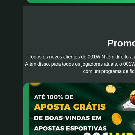
Promo
Todos os novos clientes do 001WIN têm direito a
Além disso, para todos os jogadores atuais, o 00
com um programa de fide