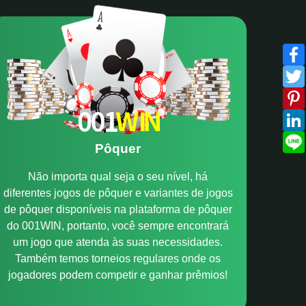
Pôquer
Não importa qual seja o seu nível, há
diferentes jogos de pôquer e variantes de jogos
de pôquer disponíveis na plataforma de pôquer
do 001WIN, portanto, você sempre encontrará
um jogo que atenda às suas necessidades.
Também temos torneios regulares onde os
jogadores podem competir e ganhar prêmios!