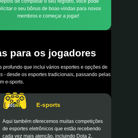
epois de completar o seu registro, você pode
olicitar o seu bônus de boas-vindas para novos
membros e começar a jogar!
as para os jogadores
 profundo que inclui vários esportes e opções de
s - desde os esportes tradicionais, passando pelas
m e-sports.
E-sports
Aqui também oferecemos muitas competições
de esportes eletrônicos que estão recebendo
cada vez mais atenção, incluindo Dota 2,