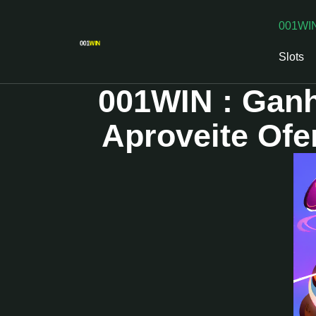
001WI
Slots
001WIN : Ganh
Aproveite Ofe