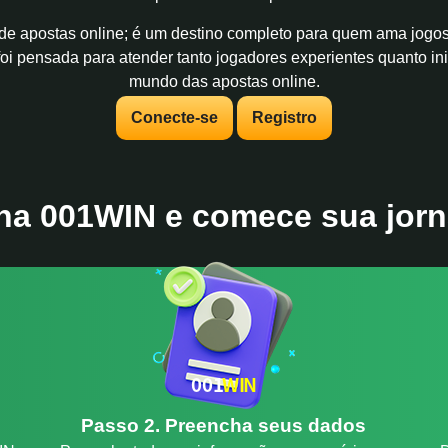
e apostas online; é um destino completo para quem ama jogos
a foi pensada para atender tanto jogadores experientes quanto i
mundo das apostas online.
Conecte-se
Registro
 na 001WIN e comece sua jorn
Passo 2. Preencha seus dados