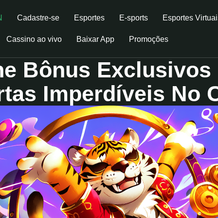
N
Cadastre-se
Esportes
E-sports
Esportes Virtuai
Cassino ao vivo
Baixar App
Promoções
e Bônus Exclusivos
rtas Imperdíveis No 