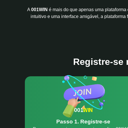
A
001WIN
é mais do que apenas uma plataforma d
intuitivo e uma interface amigável, a plataform
Registre-se
Passo 1. Registre-se