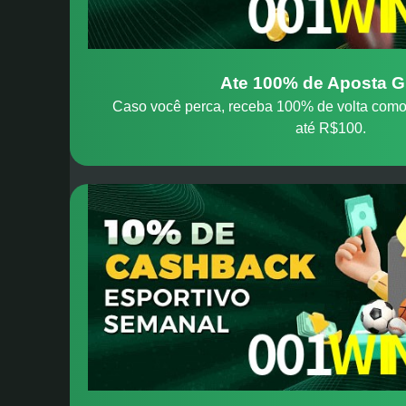
Ate 100% de Aposta Gr
Caso você perca, receba 100% de volta como
até R$100.