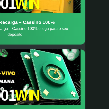
Recarga – Cassino 100%
arga – Cassino 100% e siga para o seu
depósito.