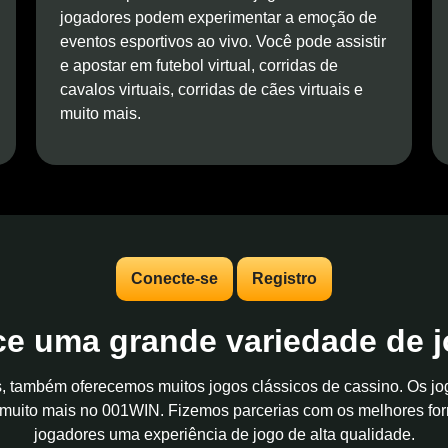
jogadores podem experimentar a emoção de
eventos esportivos ao vivo. Você pode assistir
e apostar em futebol virtual, corridas de
cavalos virtuais, corridas de cães virtuais e
muito mais.
Conecte-se
Registro
e uma grande variedade de 
s, também oferecemos muitos jogos clássicos de cassino. Os jo
e muito mais no 001WIN. Fizemos parcerias com os melhores for
jogadores uma experiência de jogo de alta qualidade.