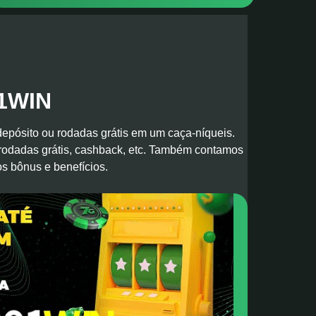
01WIN
epósito ou rodadas grátis em um caça-níqueis.
rodadas grátis, cashback, etc. Também contamos
s bônus e benefícios.